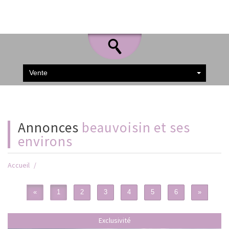
Vente
Annonces
beauvoisin et ses
environs
Accueil
«
1
2
3
4
5
6
»
Exclusivité