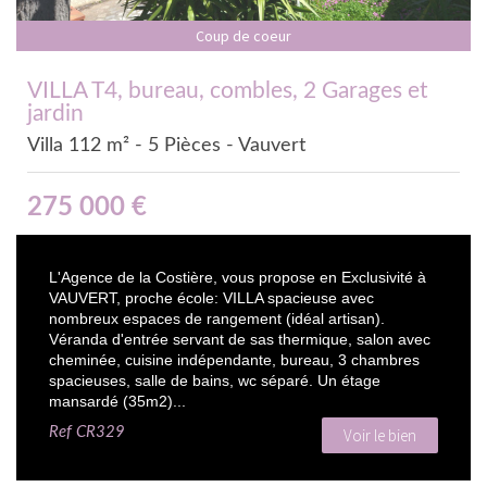
Coup de coeur
VILLA T4, bureau, combles, 2 Garages et
jardin
Villa 112 m² - 5 Pièces - Vauvert
275 000
€
L'Agence de la Costière, vous propose en Exclusivité à
VAUVERT, proche école: VILLA spacieuse avec
nombreux espaces de rangement (idéal artisan).
Véranda d'entrée servant de sas thermique, salon avec
cheminée, cuisine indépendante, bureau, 3 chambres
spacieuses, salle de bains, wc séparé. Un étage
mansardé (35m2)...
Ref
CR329
Voir le bien