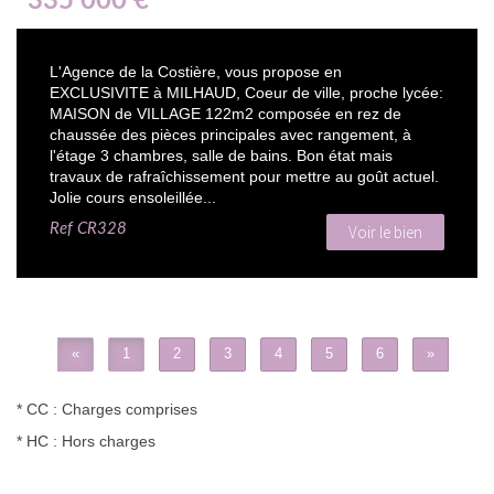
335 000
€
L'Agence de la Costière, vous propose en
EXCLUSIVITE à MILHAUD, Coeur de ville, proche lycée:
MAISON de VILLAGE 122m2 composée en rez de
chaussée des pièces principales avec rangement, à
l'étage 3 chambres, salle de bains. Bon état mais
travaux de rafraîchissement pour mettre au goût actuel.
Jolie cours ensoleillée...
Ref
CR328
Voir le bien
«
1
2
3
4
5
6
»
* CC : Charges comprises
* HC : Hors charges