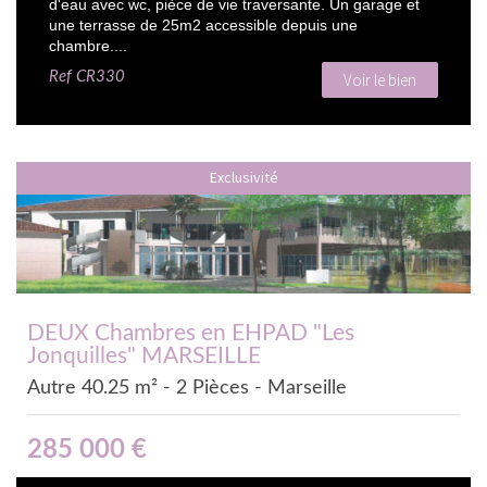
d'eau avec wc, pièce de vie traversante. Un garage et
une terrasse de 25m2 accessible depuis une
chambre....
Ref
CR330
Voir le bien
Exclusivité
DEUX Chambres en EHPAD "Les
Jonquilles" MARSEILLE
Autre 40.25 m² - 2 Pièces - Marseille
285 000
€