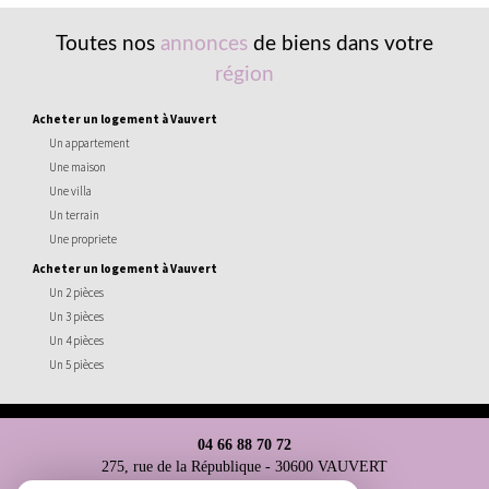
Toutes nos
annonces
de biens dans votre
région
acheter un logement à Vauvert
Un appartement
Une maison
Une villa
Un terrain
Une propriete
acheter un logement à Vauvert
Un 2 pièces
Un 3 pièces
Un 4 pièces
Un 5 pièces
04 66 88 70 72
275, rue de la République - 30600 VAUVERT
ag.costiere@hotmail.fr