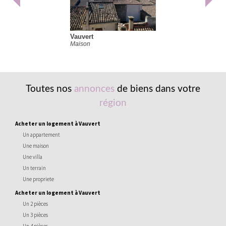
Vauvert
Maison
Toutes nos
annonces
de biens dans votre
région
acheter un logement à Vauvert
Un appartement
Une maison
Une villa
Un terrain
Une propriete
acheter un logement à Vauvert
Un 2 pièces
Un 3 pièces