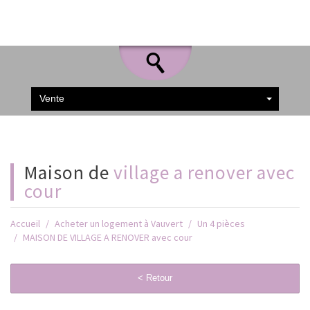
Vente
maison de
village a renover avec
cour
Accueil
Acheter un logement à Vauvert
Un 4 pièces
MAISON DE VILLAGE A RENOVER avec cour
< Retour