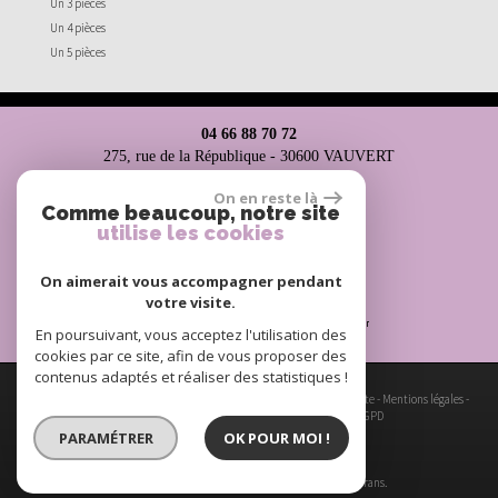
Un 3 pièces
Un 4 pièces
Un 5 pièces
04 66 88 70 72
275, rue de la République - 30600 VAUVERT
ag.costiere@hotmail.fr
On en reste là
Comme beaucoup, notre site
utilise les cookies
Espace propriétaires
On aimerait vous accompagner pendant
votre visite.
En poursuivant, vous acceptez l'utilisation des
cookies par ce site, afin de vous proposer des
contenus adaptés et réaliser des statistiques !
© 2026 | Tous droits réservés | Traduction powered by Google -
Plan du site
-
Mentions légales
-
Nos honoraires
-
Partenaires
-
Admin
-
Toutes nos annonces
-
Politique RGPD
PARAMÉTRER
OK POUR MOI !
Site internet compatible multi-supports,
un seul site adaptable à tous les types d'écrans.