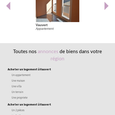
Vauvert
Appartement
Toutes nos
annonces
de biens dans votre
région
acheter un logement à Vauvert
Un appartement
Une maison
Une villa
Un terrain
Une propriete
acheter un logement à Vauvert
Un 2 pièces