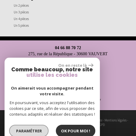
Un 2 pièces
Un 3 pièces
Un 4 pièces
Un 5 pièces
04 66 88 70 72
275, rue de la République - 30600 VAUVERT
ag.costiere@hotmail.fr
On en reste là
Comme beaucoup, notre site
utilise les cookies
Espace propriétaires
On aimerait vous accompagner pendant
votre visite.
En poursuivant, vous acceptez l'utilisation des
cookies par ce site, afin de vous proposer des
contenus adaptés et réaliser des statistiques !
© 2026 | Tous droits réservés | Traduction powered by Google -
Plan du site
-
Mentions légales
-
Nos honoraires
-
Partenaires
-
Admin
-
Toutes nos annonces
-
Politique RGPD
PARAMÉTRER
OK POUR MOI !